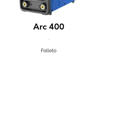
Arc 400
.
Folleto
Domenech y Chornet S.L.
GASES INDUSTRIALES Y SOLDADURA