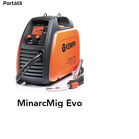
Portátil
MinarcMig Evo
Soldadora MIG K5 de Kemppi
para soldadura móvil y adaptiva
y, en modo manual y
automático.Experimente la